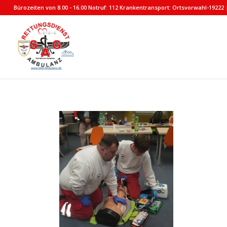
Bürozeiten von 8.00 - 16.00 Notruf: 112 Krankentransport: Ortsvorwahl-19222 