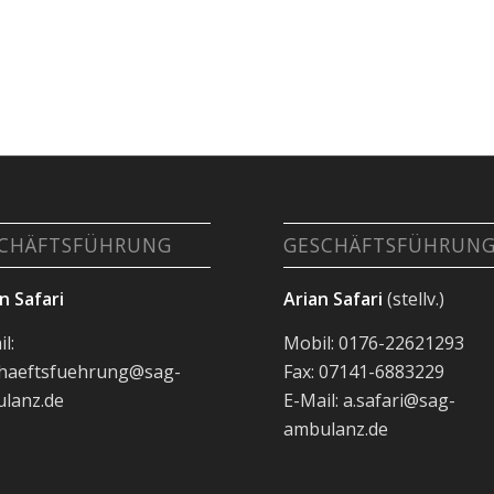
CHÄFTSFÜHRUNG
GESCHÄFTSFÜHRUN
n Safari
Arian Safari
(stellv.)
l:
Mobil: 0176-22621293
haeftsfuehrung@sag-
Fax: 07141-6883229
lanz.de
E-Mail: a.safari@sag-
ambulanz.de